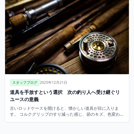
スタッフブログ
2025年12月21日
道具を手放すという選択 次の釣り人へ受け継ぐリ
ユースの意義
古いロッドケースを開けると、懐かしい道具が目に入りま
す。 コルクグリップのすり減った感じ、節のキズ、色変わり
したスプールが、川で過ごした時間を思い出させます。 初め
て手にした自分のロッド、けっして高価なものではありませ
ん […]