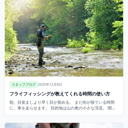
スタッフブログ
2025年12月8日
フライフィッシングが教えてくれる時間の使い方
朝、目覚ましより早く目が覚める。 まだ街が寝ている時間
に、車を走らせます。 目的地は山の奥の小さな渓流。 聞こ
えてくるのは水の音と鳥の声だけ。 ロッドを手に持つと、
不思議と肩の力が抜けていくのです。 正直な […]