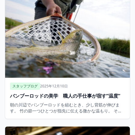
スタッフブログ
2025年12月10日
バンブーロッドの美学 職人の手仕事が宿す”温度”
朝の川辺でバンブーロッドを組むとき、少し背筋が伸びま
す。 竹の節一つひとつが指先に伝える微かな温もり。 それ
は、職人さんが火を入れ、削り、磨き上げた手の痕跡なので
す。 竹は生きものですから、同じものは二度と […]